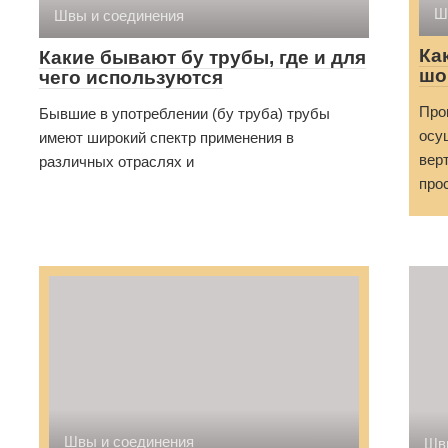
Ш
Швы и соединения
Ка
Какие бывают бу трубы, где и для
шо
чего используются
Про
Бывшие в употреблении (бу труба) трубы
осу
имеют широкий спектр применения в
вер
различных отраслях и
про
Швы и соединения
Шв