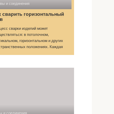
вы и соединения
к сварить горизонтальный
в
цесс сварки изделий может
ществляться: в потолочном,
тикальном, горизонтальном и других
странственных положениях. Каждая
ы и соединения