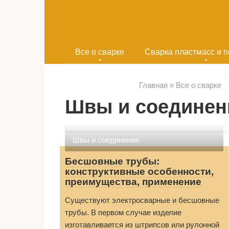
Перейти
к
контенту
Все о сварке
Сварка пластмасс и 
Главная
»
Все о сварке
Швы и соединен
Швы и соединения
Бесшовные трубы:
конструктивные особенности,
преимущества, применение
Существуют электросварные и бесшовные
трубы. В первом случае изделие
изготавливается из штрипсов или рулонной