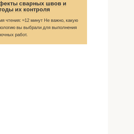
фекты сварных швов и
тоды их контроля
мя чтения: ≈12 минут Не важно, какую
нологию вы выбрали для выполнения
рочных работ.