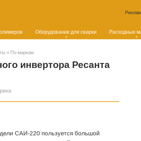
Реклам
полимеров
Оборудование для сварки
Расходные м
ты
»
По маркам
ого инвертора Ресанта
ерина
дели САИ-220 пользуется большой