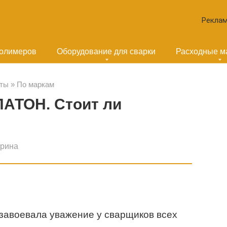
Реклам
полимеров
Оборудование для сварки
Расходные м
ты
»
По маркам
ПАТОН. Стоит ли
ерина
завоевала уважение у сварщиков всех