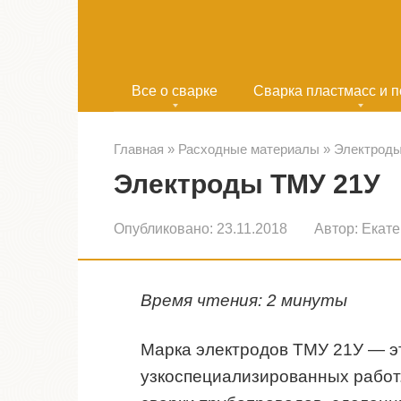
Перейти
к
контенту
Все о сварке
Сварка пластмасс и 
Главная
»
Расходные материалы
»
Электрод
Электроды ТМУ 21У
Опубликовано:
23.11.2018
Автор:
Екате
Время чтения: 2 минуты
Марка электродов ТМУ 21У — э
узкоспециализированных работ