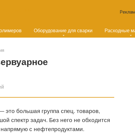
Реклам
полимеров
Оборудование для сварки
Расходные м
ия
зервуарное
ей
 это большая группа спец. товаров,
ой спектр задач. Без него не обходится
 напрямую с нефтепродуктами.