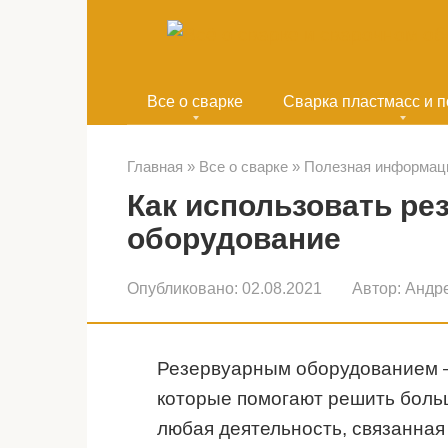
Перейти
к
контенту
Все о сварке
Сварка пластмасс и 
Главная
»
Все о сварке
»
Полезная информац
Как использовать ре
оборудование
Опубликовано:
02.08.2021
Автор:
Андр
Резервуарным оборудованием —
которые помогают решить больш
любая деятельность, связанная