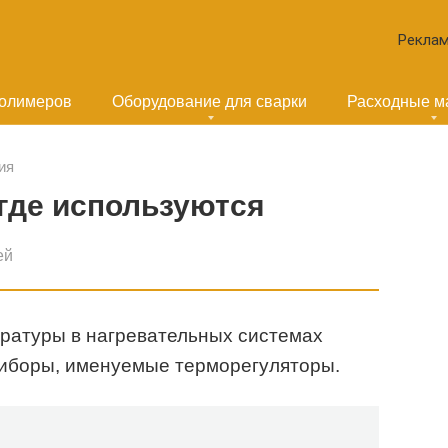
Реклам
полимеров
Оборудование для сварки
Расходные м
ия
где используются
ей
ратуры в нагревательных системах
риборы, именуемые терморегуляторы.