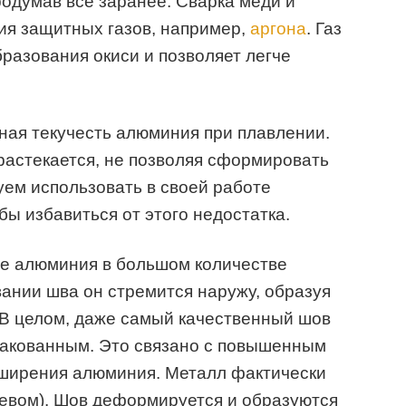
одумав все заранее. Сварка меди и
ия защитных газов, например,
аргона
. Газ
разования окиси и позволяет легче
ная текучесть алюминия при плавлении.
растекается, не позволяя сформировать
ем использовать в своей работе
ы избавиться от этого недостатка.
аве алюминия в большом количестве
ании шва он стремится наружу, образуя
 В целом, даже самый качественный шов
ракованным. Это связано с повышенным
ширения алюминия. Металл фактически
ревом). Шов деформируется и образуются