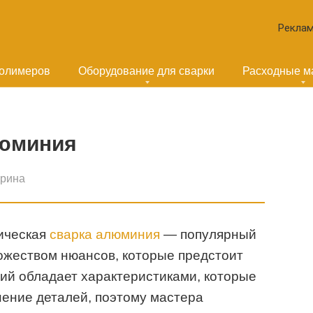
Реклам
полимеров
Оборудование для сварки
Расходные м
люминия
ерина
ическая
сварка алюминия
— популярный
ножеством нюансов, которые предстоит
ий обладает характеристиками, которые
ение деталей, поэтому мастера