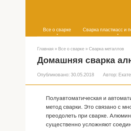
Перейти
к
контенту
Все о сварке
Сварка пластмасс и 
Главная
»
Все о сварке
»
Сварка металлов
Домашняя сварка а
Опубликовано:
30.05.2018
Автор:
Екат
Полуавтоматическая и автомат
метод сварки. Это связано с м
преодолеть при сварке. Алюмин
существенно усложняют соедин