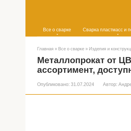
Перейти
к
контенту
Все о сварке
Сварка пластмасс и 
Главная
»
Все о сварке
»
Изделия и конструк
Металлопрокат от Ц
ассортимент, досту
Опубликовано:
31.07.2024
Автор:
Андр