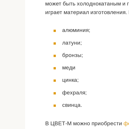
может быть холоднокатаным и 
играет материал изготовления. 
алюминия;
латуни;
бронзы;
меди
цинка;
фехраля;
свинца.
В ЦВЕТ-М можно приобрести
ф