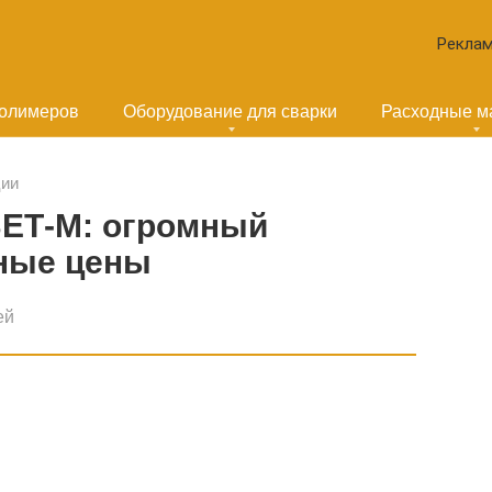
Реклам
полимеров
Оборудование для сварки
Расходные м
ции
ВЕТ-М: огромный
пные цены
ей