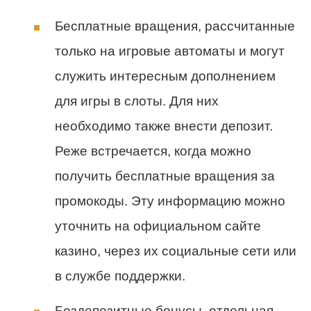
Бесплатные вращения, рассчитанные
только на игровые автоматы и могут
служить интересным дополнением
для игры в слоты. Для них
необходимо также внести депозит.
Реже встречается, когда можно
получить бесплатные вращения за
промокоды. Эту информацию можно
уточнить на официальном сайте
казино, через их социальные сети или
в службе поддержки.
Бездепозитные бонусы, отдельная