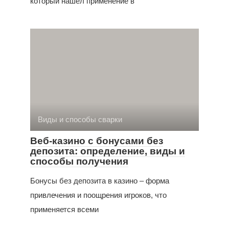
который нашёл применение в
Виды и способы сварки
Веб-казино с бонусами без
депозита: определение, виды и
способы получения
Бонусы без депозита в казино – форма
привлечения и поощрения игроков, что
применяется всеми