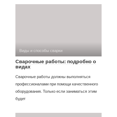
Виды и способы сварки
Сварочные работы: подробно о
видах
Сварочные работы должны выполняться
профессионалами при помощи качественного
оборудования. Только если заниматься этим
будет