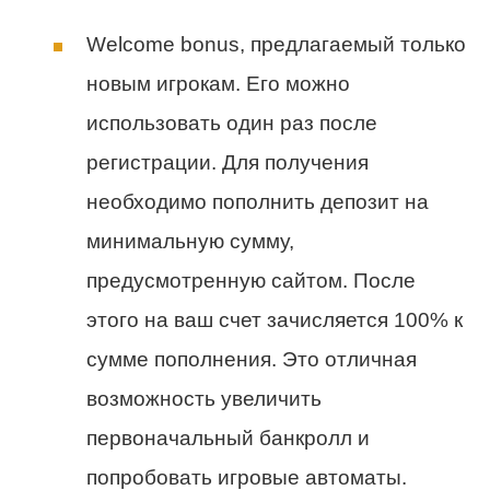
Welcome bonus, предлагаемый только
новым игрокам. Его можно
использовать один раз после
регистрации. Для получения
необходимо пополнить депозит на
минимальную сумму,
предусмотренную сайтом. После
этого на ваш счет зачисляется 100% к
сумме пополнения. Это отличная
возможность увеличить
первоначальный банкролл и
попробовать игровые автоматы.