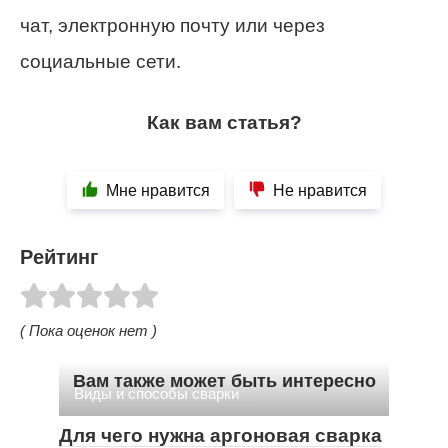
чат, электронную почту или через
социальные сети.
Как вам статья?
Мне нравится
Не нравится
Рейтинг
( Пока оценок нет )
Вам также может быть интересно
Виды и способы сварки
Для чего нужна аргоновая сварка