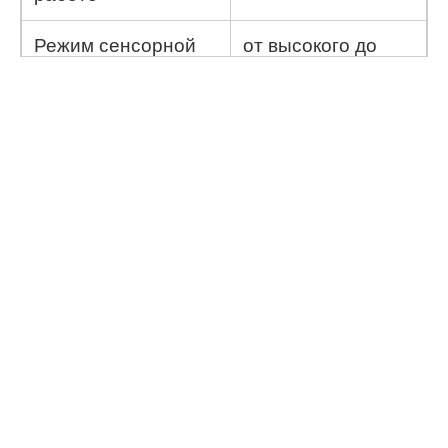
Режим сенсорной
от высокого до
чувствительности
низкого
Температура
от -10 до +55
эксплуатации
градусов Цельсия